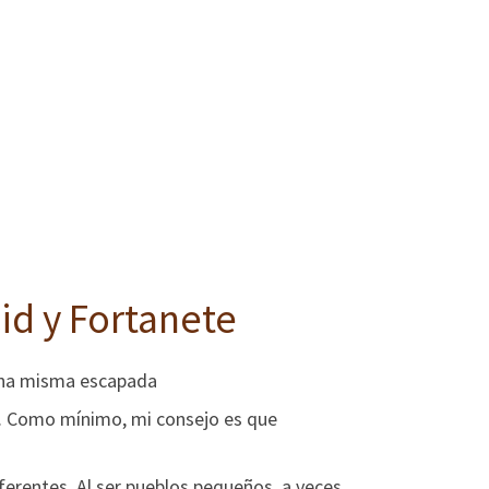
id y Fortanete
 una misma escapada
as. Como mínimo, mi consejo es que
iferentes. Al ser pueblos pequeños, a veces