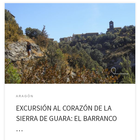
Rodellar – Surgencia del Mascún – Puente de Pedruel – Adahuesca
– Azlor Hoy os propongo un plan perfecto para hacer en el día,
hay un poco de todo: un precioso pueblo y un puente medieval,
[…]
ARAGÓN
EXCURSIÓN AL CORAZÓN DE LA
SIERRA DE GUARA: EL BARRANCO
…