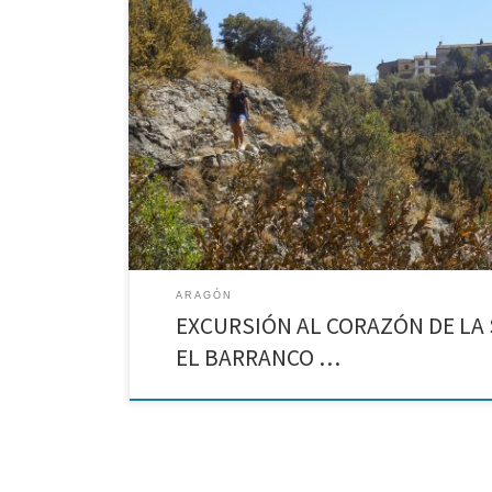
Rodellar – Surgencia del Mascún – Puente de Pedruel 
propongo un plan perfecto para hacer en el día, hay 
pueblo y un puente medieval, […]
ARAGÓN
EXCURSIÓN AL CORAZÓN DE LA 
EL BARRANCO …