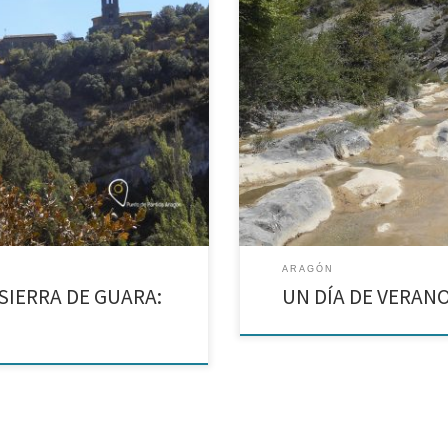
– Adahuesca – Azlor Hoy os
Ruta por los Acantilados de Cien
un poco de todo: un precioso
Zaragoza y en todo el Valle del E
calor. Hoy os […]
ARAGÓN
SIERRA DE GUARA:
UN DÍA DE VERANO