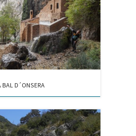
e los parajes más recónditos de la Sierra de Guara Si
n, sabes lo mucho que me gusta la Sierra de Guara, lo
A BAL D´ONSERA