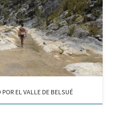
fuens hasta el Dolmen. Baño en las pozas de Belsué En
bro hay días de verano difíciles de soportar por el
 POR EL VALLE DE BELSUÉ