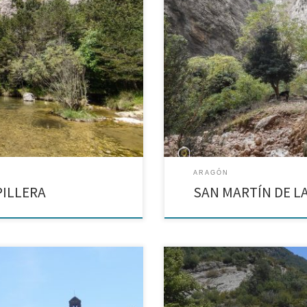
Sierra de Guara La ruta de hoy,
Una ermita inimaginable en uno d
s Cañones de Guara y tiene
me has leído ya en alguna ocasió
suficientemente cerca […]
ARAGÓN
PILLERA
SAN MARTÍN DE L