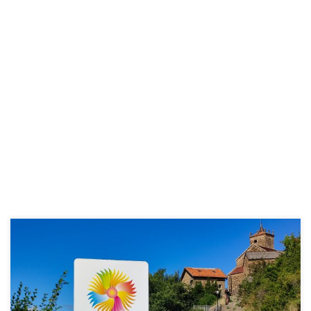
Casas de piedra, calles estrechas, rincones con encanto y un
entorno precioso, así es Jasa. Acabamos de pasar un fin de