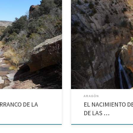
El Chorredero de las Parras de Mar
ocer el Barranco de la Cingla.
Hocino de las Palomas
ARAGÓN
RRANCO DE LA
EL NACIMIENTO D
DE LAS …