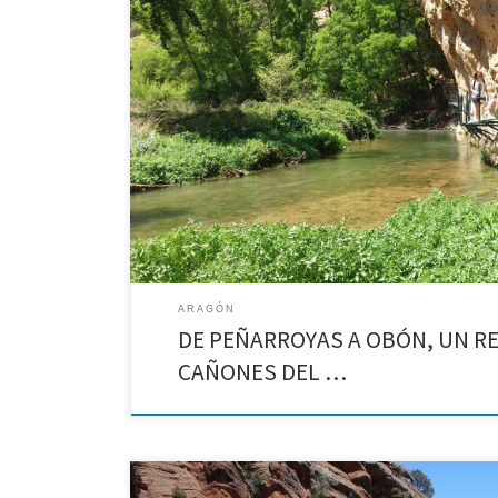
Cuarta etapa del GR 262 entre Peñarroyas y Obón con p
pinturas rupestres y formaciones geológicas.
ARAGÓN
DE PEÑARROYAS A OBÓN, UN R
CAÑONES DEL …