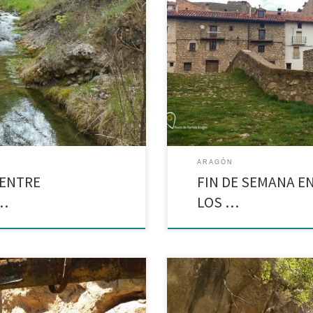
es y Miravete de la Sierra.
Allepuz, Villarroya de los Pinares
ARAGÓN
 ENTRE
FIN DE SEMANA EN
 …
LOS …