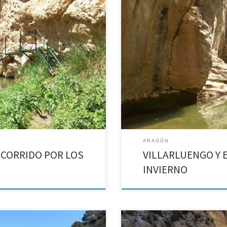
asarelas sobre el río Martín,
Ruta circular en Villarluengo, c
bañarte.
ARAGÓN
ECORRIDO POR LOS
VILLARLUENGO Y 
INVIERNO