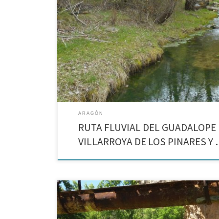
Ruta fluvial del Guadalope entre Villarroya de los Pinar
Senderismo en familia por el Maestrazgo de Teruel.
ARAGÓN
RUTA FLUVIAL DEL GUADALOPE
VILLARROYA DE LOS PINARES Y