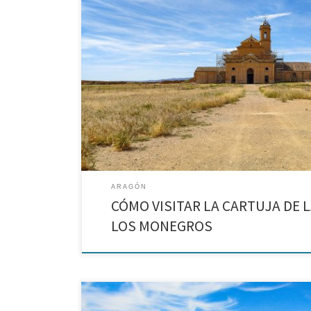
Mi carrera profesional me llevó a trabajar a la Cartuja 
primero como guía y más tarde como restauradora de las
circunstancias hicieron que, más adelante, […]
ARAGÓN
CÓMO VISITAR LA CARTUJA DE 
LOS MONEGROS