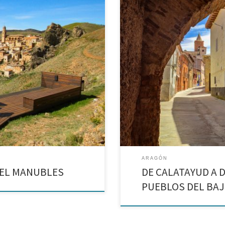
Paracuellos de Jiloca – Maluenda 
za con un rico patrimonio
Villafeliche A menudo me pregunt
conocer itinerarios de esos que 
ARAGÓN
DEL MANUBLES
DE CALATAYUD A 
PUEBLOS DEL BA