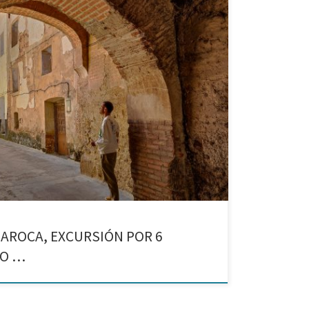
– Morata de Jiloca – Fuentes de Jiloca – Montón –
áis qué ver cerca de Zaragoza en un día, queréis
se […]
DAROCA, EXCURSIÓN POR 6
JO …