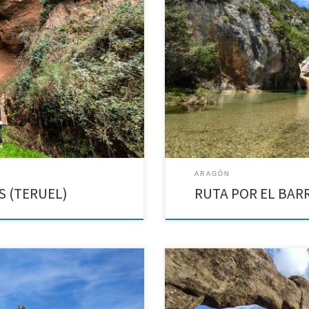
Cómo llegar a una de las pozas má
recorre una parte del Parque Natu
suficientes encantos […]
ARAGÓN
S (TERUEL)
RUTA POR EL BAR