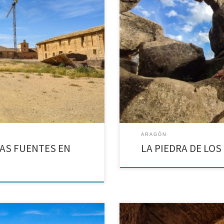
de Aula Dei en dos ocasiones,
Ruta hasta las piedras más enigmá
 pinturas de su iglesia. Las
explicar, tanto por su misterioso
cuando estamos en ellos. Hoy, 
ARAGÓN
LAS FUENTES EN
LA PIEDRA DE LOS