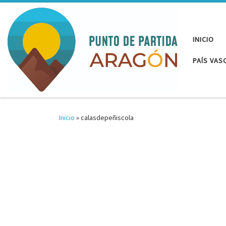
Saltar al contenido
INICIO
PAÍS VAS
Inicio
»
calasdepeñiscola