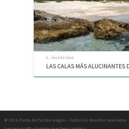
La costa del Parque Natural de la Sierra de Irta
C. VALENCIANA
LAS CALAS MÁS ALUCINANTES 
© 2026
Punto de Partida Aragón
– Todos los derechos reservados
Funciona con
WP
– Diseñado con el
Tema Customizr