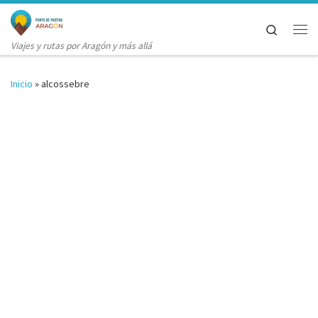
Saltar al contenido
Search
Me
Viajes y rutas por Aragón y más allá
Inicio
»
alcossebre