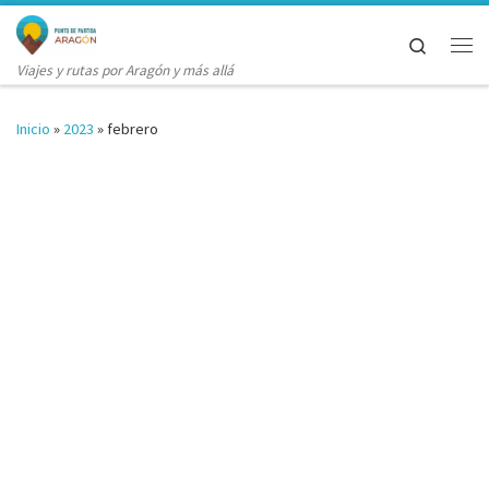
Saltar al contenido
Search
Me
Viajes y rutas por Aragón y más allá
Inicio
»
2023
»
febrero